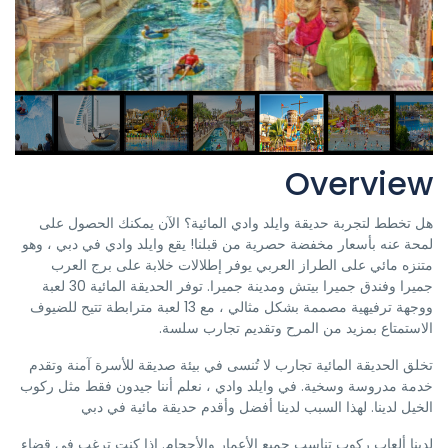
Overview
هل تخطط لتجربة حديقة وايلد وادي المائية؟ الآن يمكنك الحصول على
لمحة عنه بأسعار مخفضة حصرية من قبلنا! يقع وايلد وادي في دبي ، وهو
متنزه مائي على الطراز العربي يوفر إطلالات خلابة على برج العرب
جميرا وفندق جميرا بيتش ومدينة جميرا. توفر الحديقة المائية 30 لعبة
ووجهة ترفيهية مصممة بشكل مثالي ، مع 13 لعبة مترابطة تتيح للضيوف
الاستمتاع بمزيد من المرح وتقديم تجارب سلسة.
تخلق الحديقة المائية تجارب لا تُنسى في بيئة صديقة للأسرة آمنة وتقدم
خدمة مدروسة وسخية. في وايلد وادي ، نعلم أننا جيدون فقط مثل ركوب
الخيل لدينا. لهذا السبب لدينا أفضل وأقدم حديقة مائية في دبي
لدينا ألعاب ركوب تناسب جميع الأعمار والأحجام. إذا كنت ترغب في قضاء