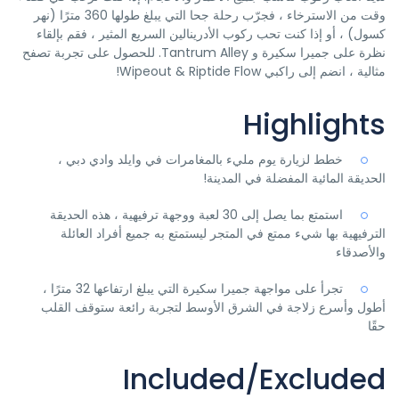
وقت من الاسترخاء ، فجرّب رحلة جحا التي يبلغ طولها 360 مترًا (نهر
كسول) ، أو إذا كنت تحب ركوب الأدرينالين السريع المثير ، فقم بإلقاء
نظرة على جميرا سكيرة و Tantrum Alley. للحصول على تجربة تصفح
مثالية ، انضم إلى راكبي Wipeout & Riptide Flow!
Highlights
خطط لزيارة يوم مليء بالمغامرات في وايلد وادي دبي ،
الحديقة المائية المفضلة في المدينة!
استمتع بما يصل إلى 30 لعبة ووجهة ترفيهية ، هذه الحديقة
الترفيهية بها شيء ممتع في المتجر ليستمتع به جميع أفراد العائلة
والأصدقاء
تجرأ على مواجهة جميرا سكيرة التي يبلغ ارتفاعها 32 مترًا ،
أطول وأسرع زلاجة في الشرق الأوسط لتجربة رائعة ستوقف القلب
حقًا
Included/Excluded