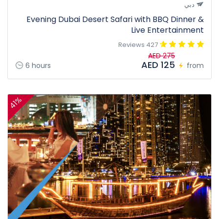
دبي
Evening Dubai Desert Safari with BBQ Dinner &
Live Entertainment
427 Reviews
AED 275
AED 125
6 hours
from
41%