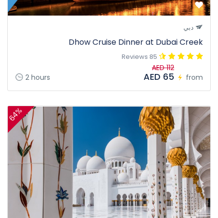
دبي
Dhow Cruise Dinner at Dubai Creek
85 Reviews
AED 112
AED 65
2 hours
from
64%